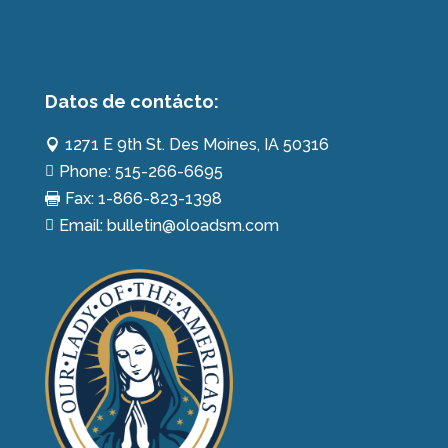
17
18
19
20
21
22
23
24
25
26
27
28
29
30
Datos de contácto:
1271 E 9th St. Des Moines, IA 50316

31
1
2
3
4
5
6
Phone: 515-266-6695

Fax: 1-866-823-1398

Email: bulletin@oloadsm.com
