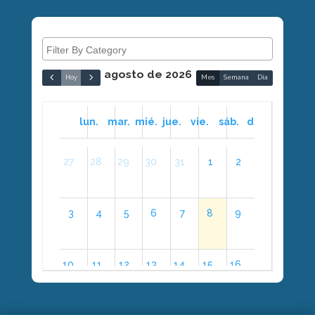
agosto de 2026
Hoy
Mes
Semana
Día
lun.
mar.
mié.
jue.
vie.
sáb.
dom.
27
28
29
30
31
1
2
3
4
5
6
7
8
9
10
11
12
13
14
15
16