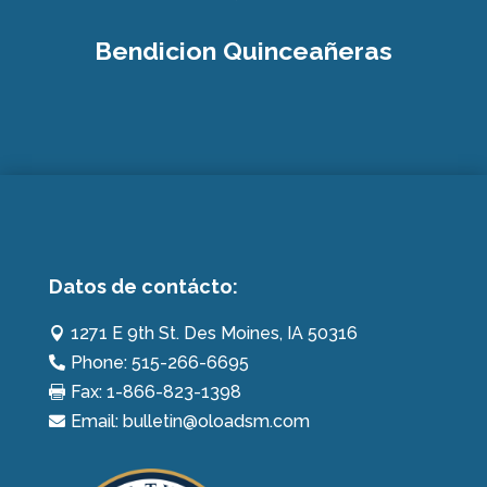
Bendicion Quinceañeras
Datos de contácto:
1271 E 9th St. Des Moines, IA 50316

Phone: 515-266-6695

Fax: 1-866-823-1398

Email: bulletin@oloadsm.com
