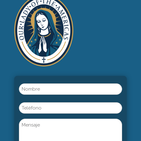
Name
(Obligatorio)
Nombre
Phone
Untitled