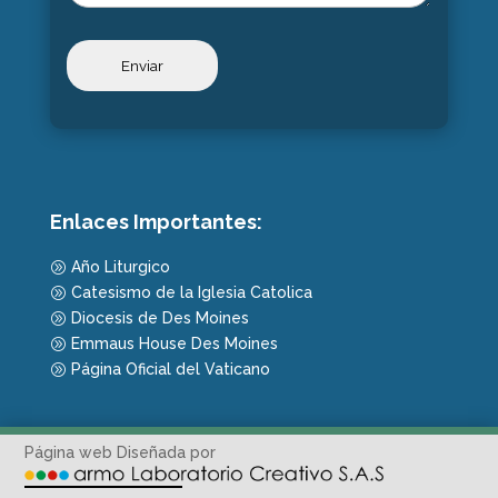
Enlaces Importantes:
Año Liturgico
A
Catesismo de la Iglesia Catolica
A
Diocesis de Des Moines
A
Emmaus House Des Moines
A
Página Oficial del Vaticano
A
Página web Diseñada por