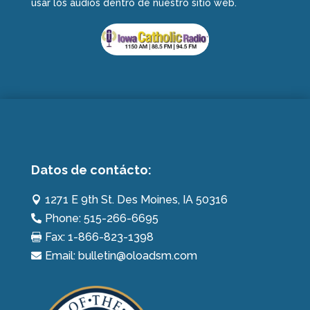
usar los audios dentro de nuestro sitio web.
Datos de contácto:
1271 E 9th St. Des Moines, IA 50316

Phone: 515-266-6695

Fax: 1-866-823-1398

Email: bulletin@oloadsm.com
