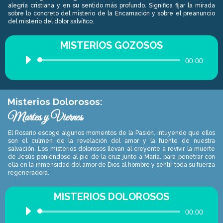
alegría cristiana y en su sentido más profundo. Significa fijar la mirada
sobre lo concreto del misterio de la Encarnación y sobre el preanuncio
del misterio del dolor salvífico.
MISTERIOS GOZOSOS
Reproductor
00:00
de
audio
Misterios Dolorosos:
Martes y Viernes
El Rosario escoge algunos momentos de la Pasión, intuyendo que ellos
son el culmen de la revelación del amor y la fuente de nuestra
salvación. Los misterios dolorosos llevan al creyente a revivir la muerte
de Jesús poniéndose al pie de la cruz junto a María, para penetrar con
ella en la inmensidad del amor de Dios al hombre y sentir toda su fuerza
regeneradora.
MISTERIOS DOLOROSOS
Reproductor
00:00