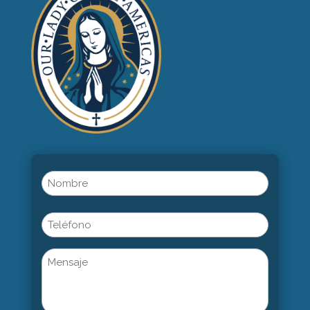
Name
(Obligatorio)
Nombre
Phone
Untitled