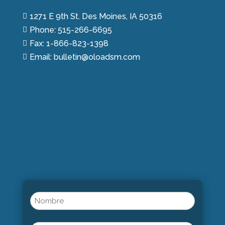
1271 E 9th St. Des Moines, IA 50316

Phone: 515-266-6695

Fax: 1-866-823-1398

Email: bulletin@oloadsm.com

Name
(Obligatorio)
Nombre