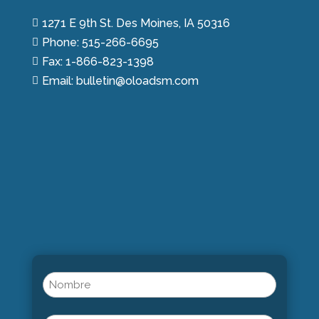
1271 E 9th St. Des Moines, IA 50316

Phone: 515-266-6695

Fax: 1-866-823-1398

Email: bulletin@oloadsm.com

Name
(Obligatorio)
Nombre