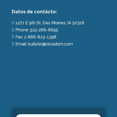
Datos de contácto:
1271 E 9th St. Des Moines, IA 50316

Phone: 515-266-6695

Fax: 1-866-823-1398

Email: bulletin@oloadsm.com

Name