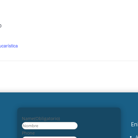
0
carística
Name
(Obligatorio)
En
Nombre
Phone