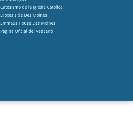
Catesismo de la Iglesia Catolica
A
Diocesis de Des Moines
A
Emmaus House Des Moines
A
Página Oficial del Vaticano
A