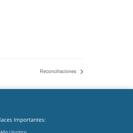
Reconciliaciones
laces Importantes:
Año Liturgico
A