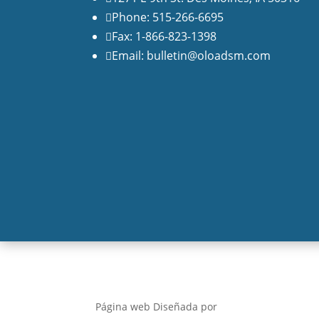
Phone: 515-266-6695

Fax: 1-866-823-1398

Email: bulletin@oloadsm.com

Página web Diseñada por