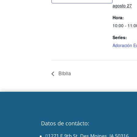
agosto 27
Hora:
10:00 - 11:0
Series:
Adoración Eu
Biblia
Datos de contácto:
1271 E 9th St. Des Moines, IA 50316
