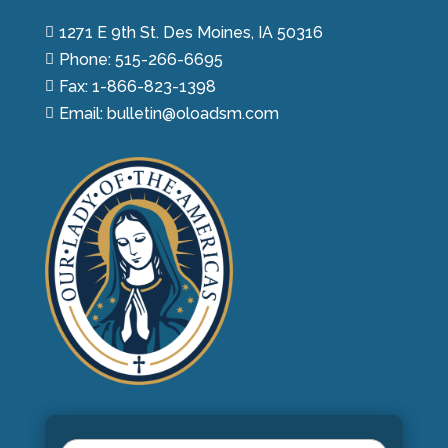
1271 E 9th St. Des Moines, IA 50316

Phone: 515-266-6695

Fax: 1-866-823-1398

Email: bulletin@oloadsm.com
