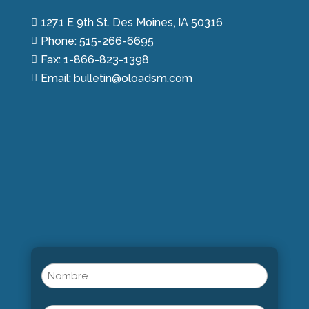
1271 E 9th St. Des Moines, IA 50316

Phone: 515-266-6695

Fax: 1-866-823-1398

Email: bulletin@oloadsm.com

Name
(Obligatorio)
Nombre