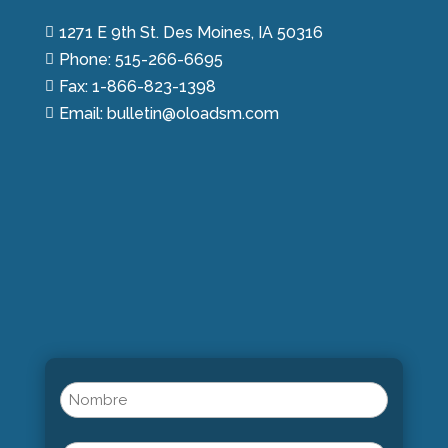
1271 E 9th St. Des Moines, IA 50316

Phone: 515-266-6695

Fax: 1-866-823-1398

Email: bulletin@oloadsm.com

Name
(Obligatorio)
Nombre