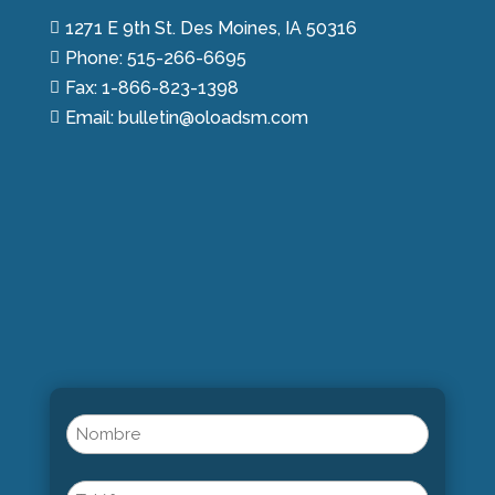
1271 E 9th St. Des Moines, IA 50316

Phone: 515-266-6695

Fax: 1-866-823-1398

Email: bulletin@oloadsm.com

Name
(Obligatorio)
Nombre
Phone