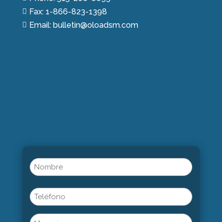
Fax: 1-866-823-1398

Email: bulletin@oloadsm.com

Name
(Obligatorio)
Nombre
Phone
Untitled