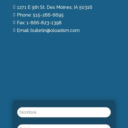
1271 E 9th St. Des Moines, IA 50316

Phone: 515-266-6695

Fax: 1-866-823-1398

Email: bulletin@oloadsm.com

Name
(Obligatorio)
Nombre
Phone