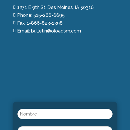
1271 E 9th St. Des Moines, IA 50316

Phone: 515-266-6695

Fax: 1-866-823-1398

Email: bulletin@oloadsm.com

Name
(Obligatorio)
Nombre
Phone