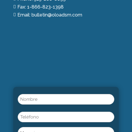
Fax: 1-866-823-1398

Email: bulletin@oloadsm.com

Name
(Obligatorio)
Nombre
Phone
Untitled