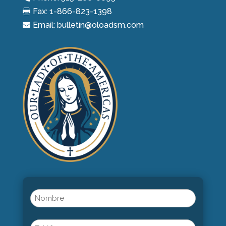
Fax: 1-866-823-1398

Email: bulletin@oloadsm.com

Name
(Obligatorio)
Nombre
Phone