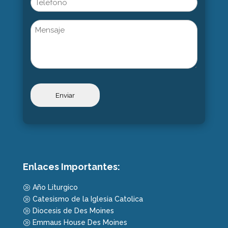
Untitled
Enlaces Importantes:
Año Liturgico
A
Catesismo de la Iglesia Catolica
A
Diocesis de Des Moines
A
Emmaus House Des Moines
A