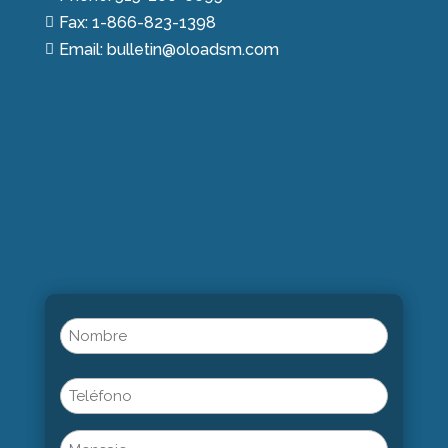
Fax: 1-866-823-1398

Email: bulletin@oloadsm.com

Name
(Obligatorio)
Nombre
Phone
Untitled