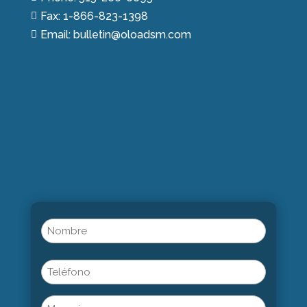
Fax: 1-866-823-1398

Email: bulletin@oloadsm.com

Name
(Obligatorio)
Nombre
Phone
Untitled