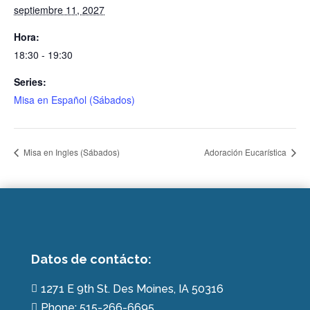
septiembre 11, 2027
Hora:
18:30 - 19:30
Series:
Misa en Español (Sábados)
Misa en Ingles (Sábados)
Adoración Eucarística
Datos de contácto:
1271 E 9th St. Des Moines, IA 50316

Phone: 515-266-6695
