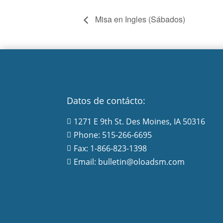
Misa en Ingles (Sábados)
Datos de contácto:
1271 E 9th St. Des Moines, IA 50316

Phone: 515-266-6695

Fax: 1-866-823-1398

Email: bulletin@oloadsm.com
