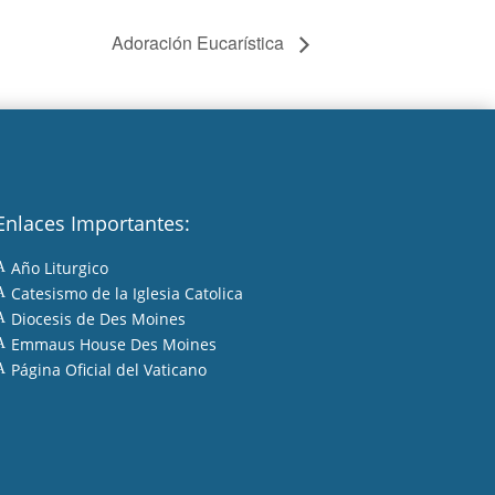
Adoración Eucarística
Enlaces Importantes:
Año Liturgico
A
Catesismo de la Iglesia Catolica
A
Diocesis de Des Moines
A
Emmaus House Des Moines
A
Página Oficial del Vaticano
A