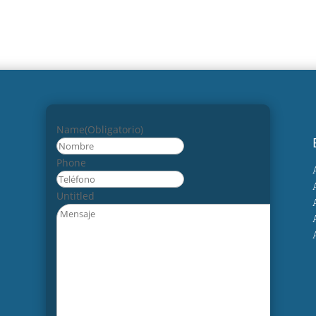
Name
(Obligatorio)
Nombre
Phone
Untitled