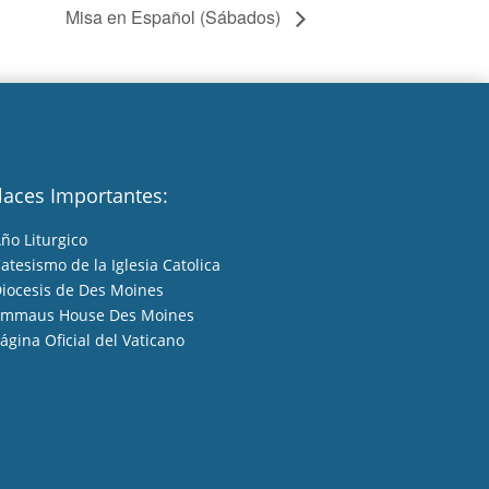
Misa en Español (Sábados)
laces Importantes:
ño Liturgico
atesismo de la Iglesia Catolica
iocesis de Des Moines
mmaus House Des Moines
ágina Oficial del Vaticano