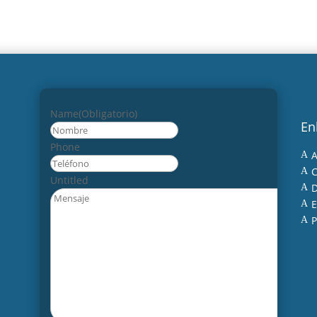
Name
(Obligatorio)
En
Nombre
Phone
A
A
C
A
Untitled
D
A
E
A
P
A