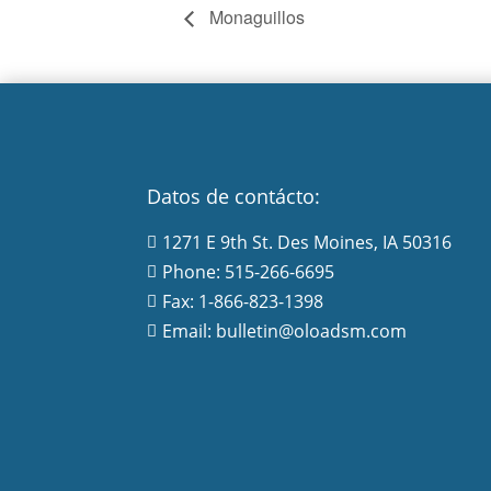
Monaguillos
Datos de contácto:
1271 E 9th St. Des Moines, IA 50316

Phone: 515-266-6695

Fax: 1-866-823-1398

Email: bulletin@oloadsm.com
