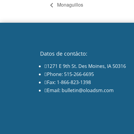
Monaguillos
Datos de contácto:
1271 E 9th St. Des Moines, IA 50316

Phone: 515-266-6695

Fax: 1-866-823-1398

Email: bulletin@oloadsm.com
