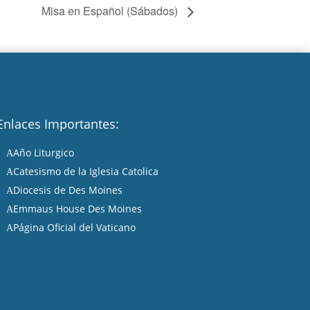
Misa en Español (Sábados)
Enlaces Importantes:
Año Liturgico
A
Catesismo de la Iglesia Catolica
A
Diocesis de Des Moines
A
Emmaus House Des Moines
A
Página Oficial del Vaticano
A