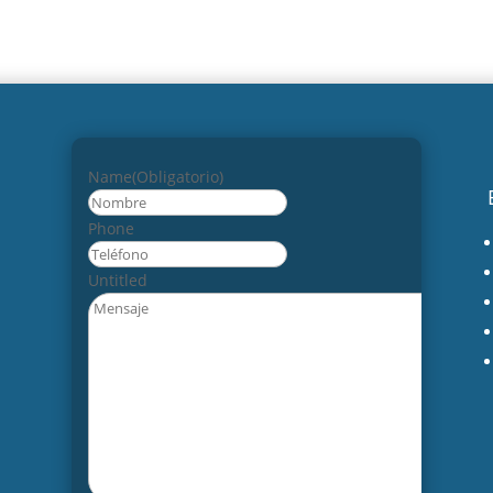
Name
(Obligatorio)
Nombre
Phone
Untitled