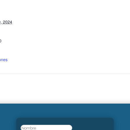
S
9, 2024
0
ones
Name
(Obligatorio)
Nombre