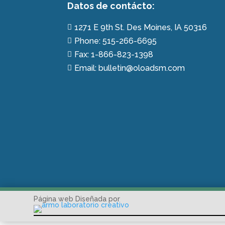
Datos de contácto:
1271 E 9th St. Des Moines, IA 50316

Phone: 515-266-6695

Fax: 1-866-823-1398

Email: bulletin@oloadsm.com

Página web Diseñada por