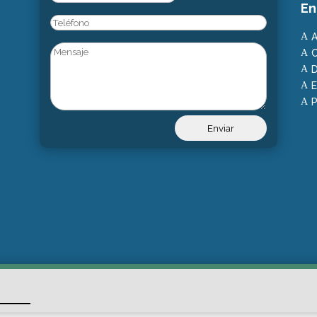
En
Phone
A
A
Untitled
C
A
D
A
E
A
P
A