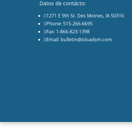
Datos de contácto:
1271 E 9th St. Des Moines, IA 50316

Phone: 515-266-6695

Fax: 1-866-823-1398

Email: bulletin@oloadsm.com
