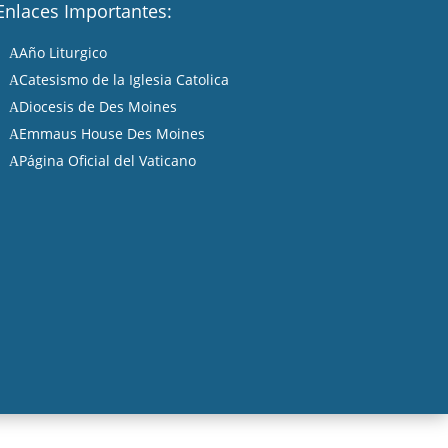
Enlaces Importantes:
Año Liturgico
A
Catesismo de la Iglesia Catolica
A
Diocesis de Des Moines
A
Emmaus House Des Moines
A
Página Oficial del Vaticano
A