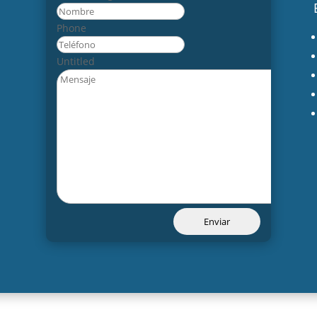
Nombre
Phone
Untitled