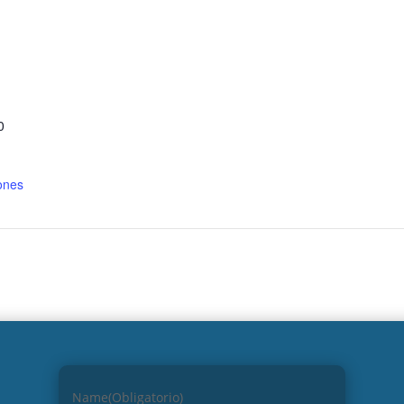
S
0
ones
Name
(Obligatorio)