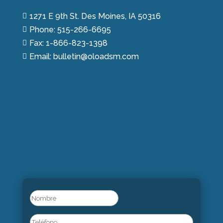
1271 E 9th St. Des Moines, IA 50316

Phone: 515-266-6695

Fax: 1-866-823-1398

Email: bulletin@oloadsm.com

Name
(Obligatorio)
Nombre
Phone