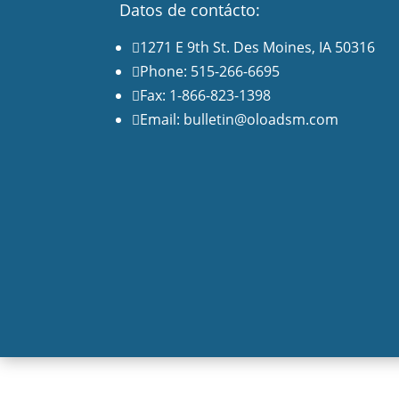
Datos de contácto:
1271 E 9th St. Des Moines, IA 50316

Phone: 515-266-6695

Fax: 1-866-823-1398

Email: bulletin@oloadsm.com
