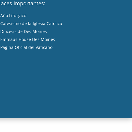
laces Importantes:
Año Liturgico
A
Catesismo de la Iglesia Catolica
A
Diocesis de Des Moines
A
Emmaus House Des Moines
A
Página Oficial del Vaticano
A