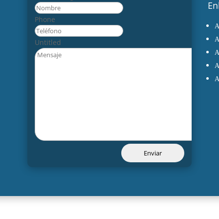
En
Nombre
Phone
Untitled