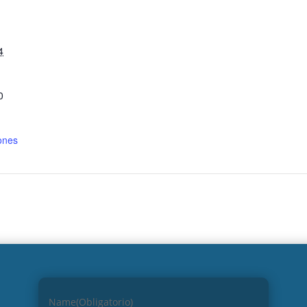
S
4
0
ones
Name
(Obligatorio)