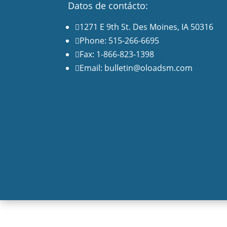
Datos de contácto:
1271 E 9th St. Des Moines, IA 50316

Phone: 515-266-6695

Fax: 1-866-823-1398

Email: bulletin@oloadsm.com
