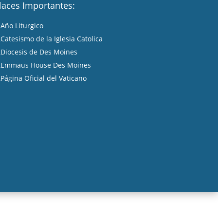
laces Importantes:
Año Liturgico
A
Catesismo de la Iglesia Catolica
A
Diocesis de Des Moines
A
Emmaus House Des Moines
A
Página Oficial del Vaticano
A