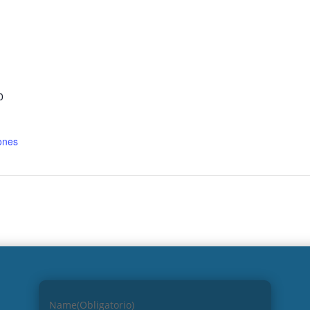
S
0
ones
Name
(Obligatorio)