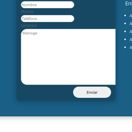
En
Nombre
Phone
Untitled