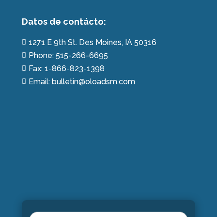
Datos de contácto:
1271 E 9th St. Des Moines, IA 50316

Phone: 515-266-6695

Fax: 1-866-823-1398

Email: bulletin@oloadsm.com

Name