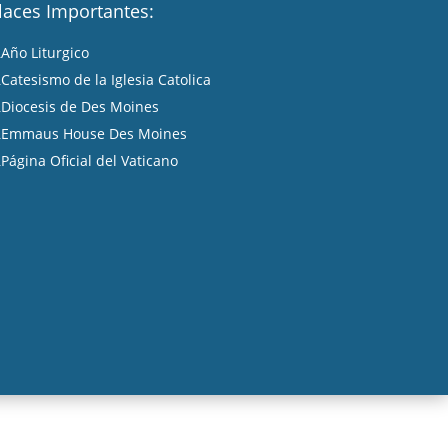
laces Importantes:
Año Liturgico
A
Catesismo de la Iglesia Catolica
A
Diocesis de Des Moines
A
Emmaus House Des Moines
A
Página Oficial del Vaticano
A