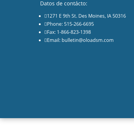
Datos de contácto:
1271 E 9th St. Des Moines, IA 50316

Phone: 515-266-6695

Fax: 1-866-823-1398

Email: bulletin@oloadsm.com
