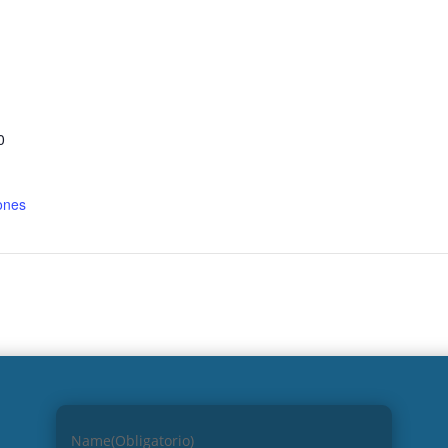
S
0
ones
Name
(Obligatorio)