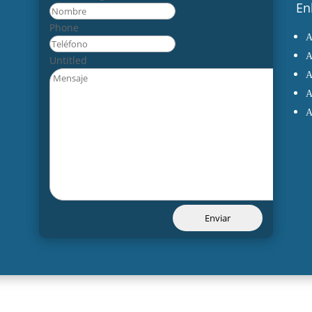
En
Nombre
Phone
Untitled