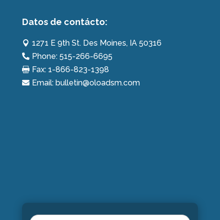
Datos de contácto:
1271 E 9th St. Des Moines, IA 50316

Phone: 515-266-6695

Fax: 1-866-823-1398

Email: bulletin@oloadsm.com

Name