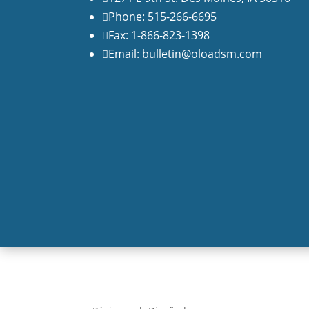
Phone: 515-266-6695

Fax: 1-866-823-1398

Email: bulletin@oloadsm.com
