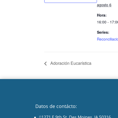
agosto 6
Hora:
16:00 - 17:0
Series:
Reconciliaci
Adoración Eucarística
Datos de contácto:
1271 E 9th St. Des Moines, IA 50316
