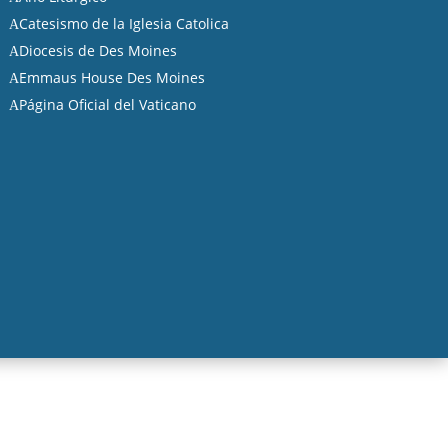
Catesismo de la Iglesia Catolica
A
Diocesis de Des Moines
A
Emmaus House Des Moines
A
Página Oficial del Vaticano
A