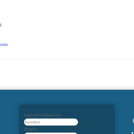
0
ones
Name
(Obligatorio)
Nombre
Phone