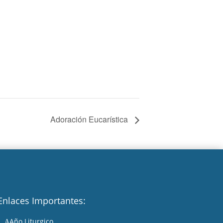
Adoración Eucarística
Enlaces Importantes:
Año Liturgico
A