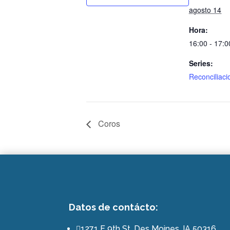
agosto 14
Hora:
16:00 - 17:0
Series:
Reconciliaci
Coros
Datos de contácto:
1271 E 9th St. Des Moines, IA 50316
