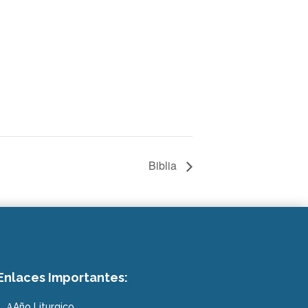
Biblia
Enlaces Importantes:
Año Liturgico
A