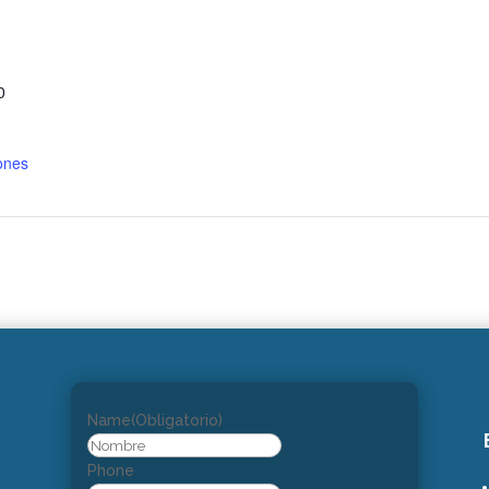
0
ones
Name
(Obligatorio)
Nombre
Phone