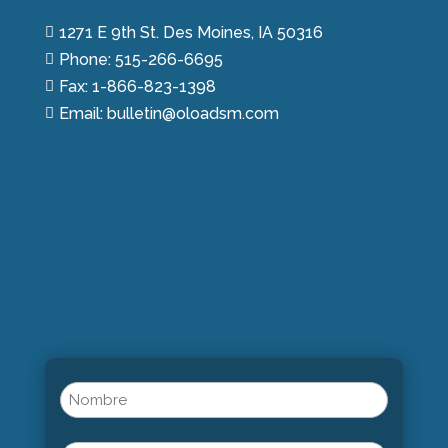
1271 E 9th St. Des Moines, IA 50316

Phone: 515-266-6695

Fax: 1-866-823-1398

Email: bulletin@oloadsm.com

Name
(Obligatorio)
Nombre