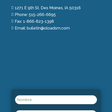
1271 E 9th St. Des Moines, IA 50316

Phone: 515-266-6695

Fax: 1-866-823-1398

Email: bulletin@oloadsm.com

Name
(Obligatorio)
Nombre