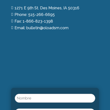
1271 E 9th St. Des Moines, IA 50316

Phone: 515-266-6695

Fax: 1-866-823-1398

Email: bulletin@oloadsm.com

Name
(Obligatorio)
Nombre