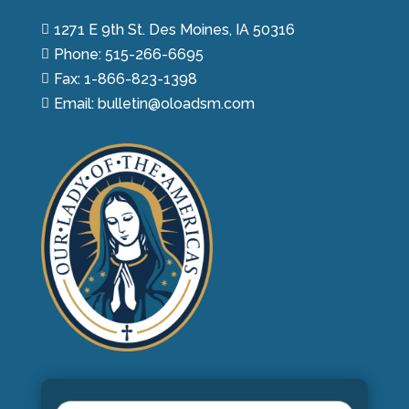
1271 E 9th St. Des Moines, IA 50316

Phone: 515-266-6695

Fax: 1-866-823-1398

Email: bulletin@oloadsm.com
