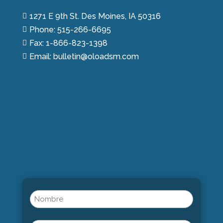
1271 E 9th St. Des Moines, IA 50316

Phone: 515-266-6695

Fax: 1-866-823-1398

Email: bulletin@oloadsm.com

Name
(Obligatorio)
Nombre