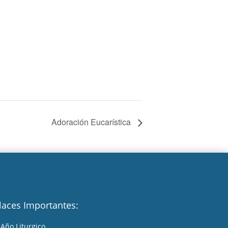
Adoración Eucarística
laces Importantes:
Año Liturgico
A