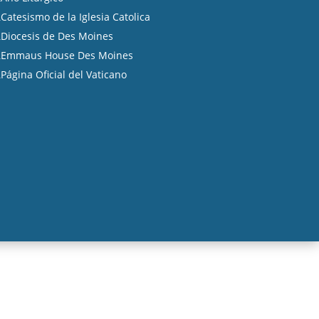
Catesismo de la Iglesia Catolica
A
Diocesis de Des Moines
A
Emmaus House Des Moines
A
Página Oficial del Vaticano
A