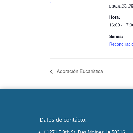
enero 27, 2
Hora:
16:00 - 17:0
Series:
Reconciliaci
Adoración Eucarística
Datos de contácto:
1271 E 9th St. Des Moines, IA 50316
