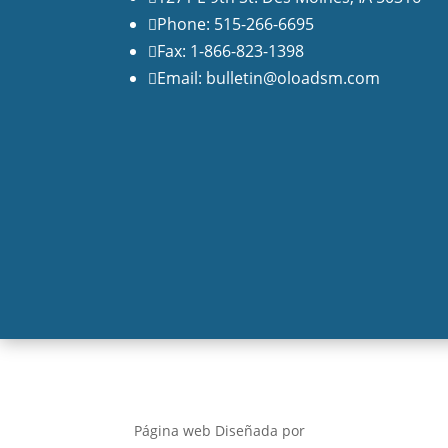
Phone: 515-266-6695

Fax: 1-866-823-1398

Email: bulletin@oloadsm.com

Página web Diseñada por