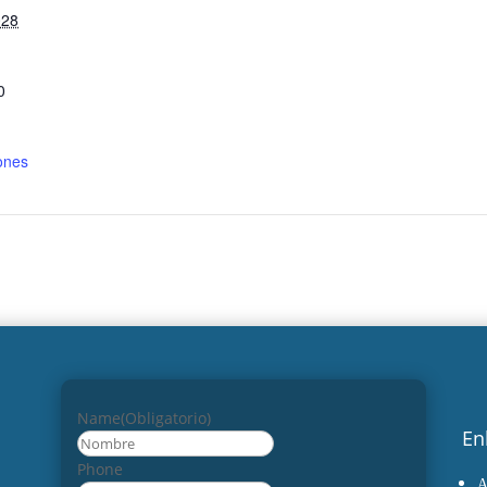
028
0
ones
Name
(Obligatorio)
En
Nombre
Phone