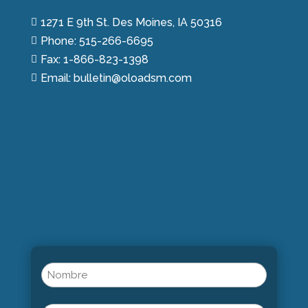
1271 E 9th St. Des Moines, IA 50316

Phone: 515-266-6695

Fax: 1-866-823-1398

Email: bulletin@oloadsm.com

Name
(Obligatorio)
Nombre