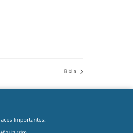
Biblia
laces Importantes:
Año Liturgico
A