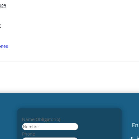
028
0
ones
Name
(Obligatorio)
En
Nombre
Phone