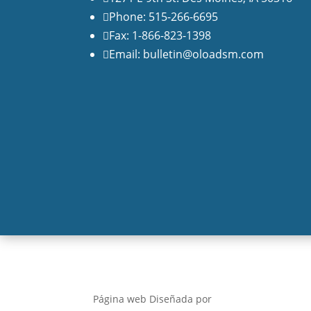
Phone: 515-266-6695

Fax: 1-866-823-1398

Email: bulletin@oloadsm.com

Página web Diseñada por