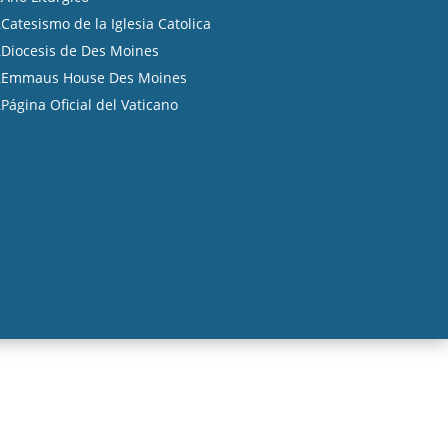
Catesismo de la Iglesia Catolica
A
Diocesis de Des Moines
A
Emmaus House Des Moines
A
Página Oficial del Vaticano
A