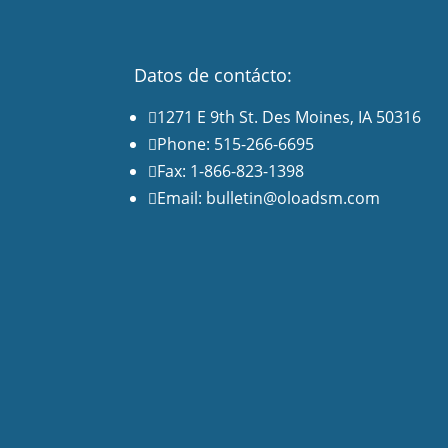
Datos de contácto:
1271 E 9th St. Des Moines, IA 50316

Phone: 515-266-6695

Fax: 1-866-823-1398

Email: bulletin@oloadsm.com
