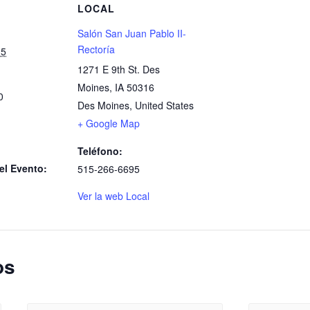
S
LOCAL
Salón San Juan Pablo II-
Rectoría
25
1271 E 9th St. Des
Moines, IA 50316
0
Des Moines
,
United States
+ Google Map
Teléfono:
el Evento:
515-266-6695
Ver la web Local
os