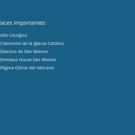
laces Importantes:
Año Liturgico
A
Catesismo de la Iglesia Catolica
A
Diocesis de Des Moines
A
Emmaus House Des Moines
A
Página Oficial del Vaticano
A