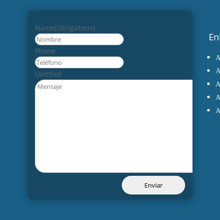
Name
(Obligatorio)
En
Nombre
Phone
Untitled