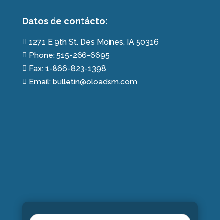
Datos de contácto:
1271 E 9th St. Des Moines, IA 50316

Phone: 515-266-6695

Fax: 1-866-823-1398

Email: bulletin@oloadsm.com

Name