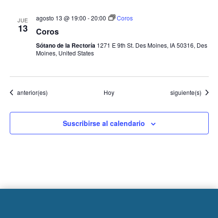
agosto 13 @ 19:00
-
20:00
Coros
JUE
13
Coros
Sótano de la Rectoría
1271 E 9th St. Des Moines, IA 50316, Des
Moines, United States
Eventos
Eventos
anterior(es)
Hoy
siguiente(s)
Suscribirse al calendario