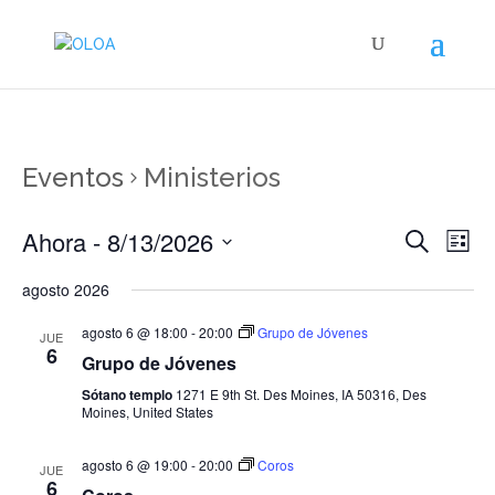
Eventos
Ministerios
Naveg
Na
Ahora
 - 
8/13/2026
Buscar
Lista
de
de
Seleccionar
vis
agosto 2026
búsqu
fecha.
de
y
Ev
agosto 6 @ 18:00
-
20:00
Grupo de Jóvenes
JUE
vistas
6
Grupo de Jóvenes
de
Sótano templo
1271 E 9th St. Des Moines, IA 50316, Des
Evento
Moines, United States
agosto 6 @ 19:00
-
20:00
Coros
JUE
6