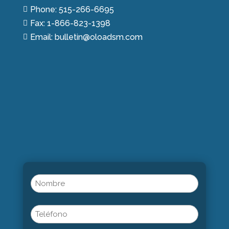
Phone: 515-266-6695

Fax: 1-866-823-1398

Email: bulletin@oloadsm.com

Name
(Obligatorio)
Nombre
Phone