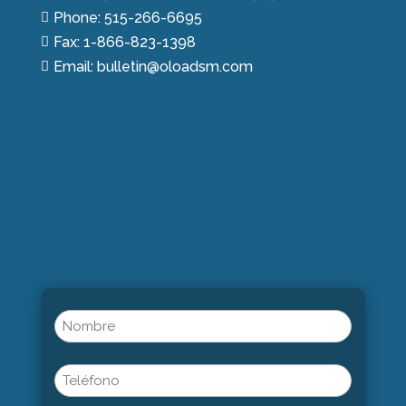
Phone: 515-266-6695

Fax: 1-866-823-1398

Email: bulletin@oloadsm.com

Name
(Obligatorio)
Nombre
Phone