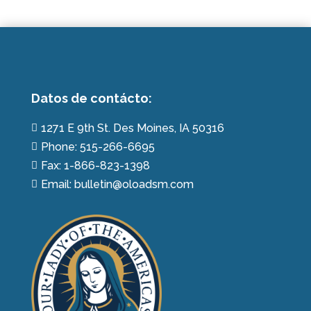
Datos de contácto:
1271 E 9th St. Des Moines, IA 50316

Phone: 515-266-6695

Fax: 1-866-823-1398

Email: bulletin@oloadsm.com
