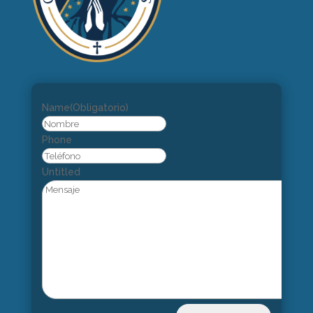
Name
(Obligatorio)
Nombre
Phone
Untitled