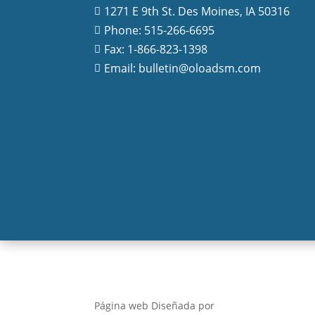
1271 E 9th St. Des Moines, IA 50316

Phone: 515-266-6695

Fax: 1-866-823-1398

Email: bulletin@oloadsm.com

Página web Diseñada por