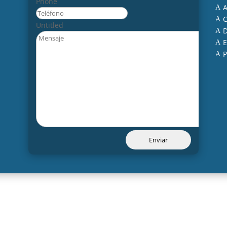
Phone
A
A
C
A
Untitled
D
A
E
A
P
A