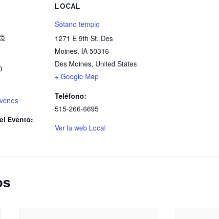
S
LOCAL
Sótano templo
25
1271 E 9th St. Des
Moines, IA 50316
Des Moines
,
United States
0
+ Google Map
Teléfono:
óvenes
515-266-6695
el Evento:
Ver la web Local
os