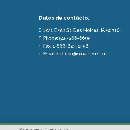
Datos de contácto:
1271 E 9th St. Des Moines, IA 50316

Phone: 515-266-6695

Fax: 1-866-823-1398

Email: bulletin@oloadsm.com

Página web Diseñada por