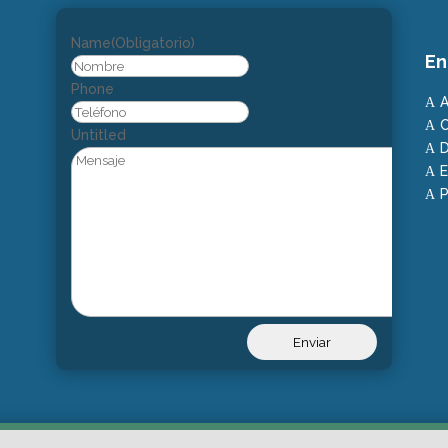
Name
(Obligatorio)
En
Nombre
Phone
A
A
C
A
Untitled
D
A
E
A
P
A