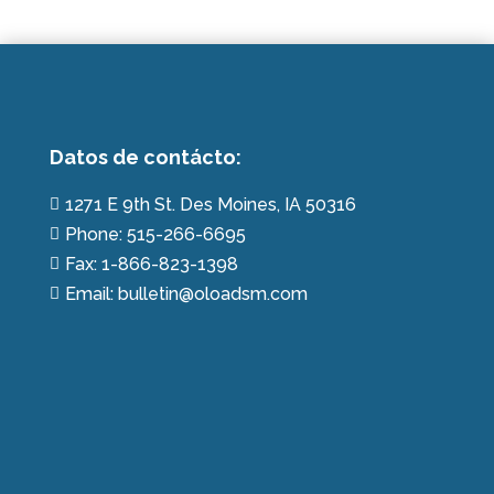
Datos de contácto:
1271 E 9th St. Des Moines, IA 50316

Phone: 515-266-6695

Fax: 1-866-823-1398

Email: bulletin@oloadsm.com
