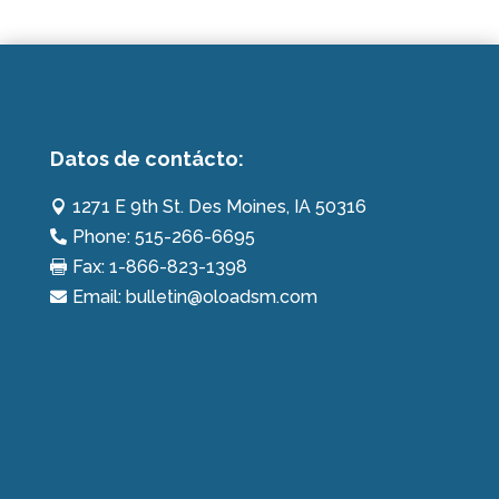
Datos de contácto:
1271 E 9th St. Des Moines, IA 50316

Phone: 515-266-6695

Fax: 1-866-823-1398

Email: bulletin@oloadsm.com
