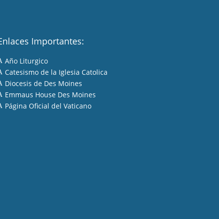
Enlaces Importantes:
Año Liturgico
A
Catesismo de la Iglesia Catolica
A
Diocesis de Des Moines
A
Emmaus House Des Moines
A
Página Oficial del Vaticano
A