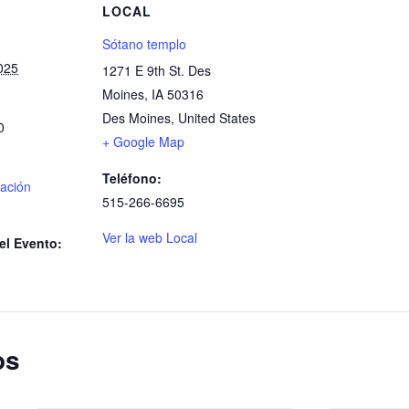
S
LOCAL
Sótano templo
025
1271 E 9th St. Des
Moines, IA 50316
Des Moines
,
United States
0
+ Google Map
Teléfono:
ación
515-266-6695
Ver la web Local
el Evento:
os