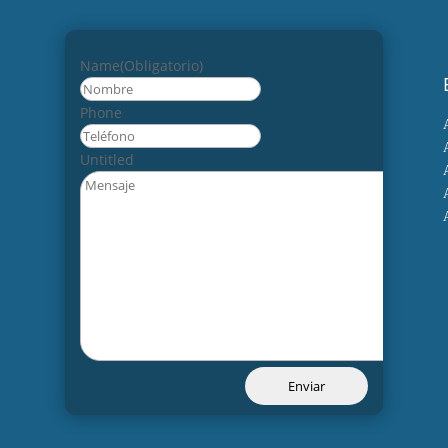
Name
(Obligatorio)
Nombre
Phone
Untitled