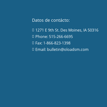
Datos de contácto:
1271 E 9th St. Des Moines, IA 50316

Phone: 515-266-6695

Fax: 1-866-823-1398

Email: bulletin@oloadsm.com
