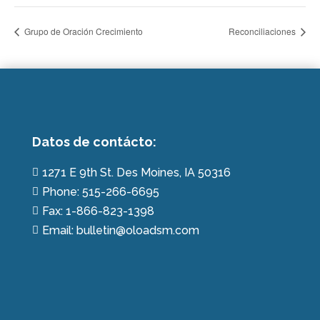
Grupo de Oración Crecimiento
Reconciliaciones
Datos de contácto:
1271 E 9th St. Des Moines, IA 50316

Phone: 515-266-6695

Fax: 1-866-823-1398

Email: bulletin@oloadsm.com
